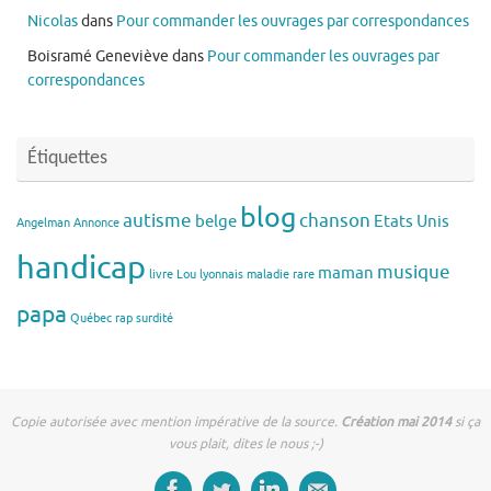
Nicolas
dans
Pour commander les ouvrages par correspondances
Boisramé Geneviève
dans
Pour commander les ouvrages par
correspondances
Étiquettes
blog
autisme
chanson
belge
Etats Unis
Angelman
Annonce
handicap
musique
maman
livre
Lou
lyonnais
maladie rare
papa
Québec
rap
surdité
Copie autorisée avec mention impérative de la source.
Création mai 2014
si ça
vous plait, dites le nous ;-)