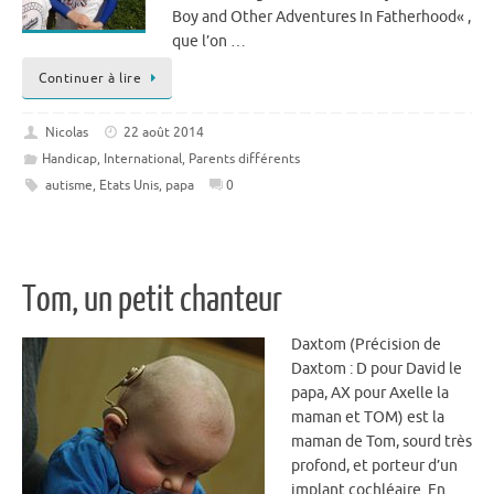
Boy and Other Adventures In Fatherhood« ,
que l’on …
Continuer à lire
Nicolas
22 août 2014
Handicap
,
International
,
Parents différents
autisme
,
Etats Unis
,
papa
0
Tom, un petit chanteur
Daxtom (Précision de
Daxtom : D pour David le
papa, AX pour Axelle la
maman et TOM) est la
maman de Tom, sourd très
profond, et porteur d’un
implant cochléaire. En