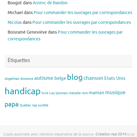
Bougot
dans
Arzenc de Randon
Michael
dans
Pour commander les ouvrages par correspondances
Nicolas
dans
Pour commander les ouvrages par correspondances
Boisramé Geneviève
dans
Pour commander les ouvrages par
correspondances
Étiquettes
blog
autisme
chanson
belge
Etats Unis
Angelman
Annonce
handicap
musique
maman
livre
Lou
lyonnais
maladie rare
papa
Québec
rap
surdité
Copie autorisée avec mention impérative de la source.
Création mai 2014
si ça