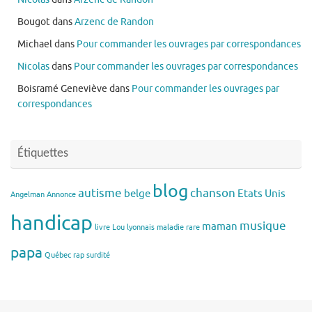
Bougot
dans
Arzenc de Randon
Michael
dans
Pour commander les ouvrages par correspondances
Nicolas
dans
Pour commander les ouvrages par correspondances
Boisramé Geneviève
dans
Pour commander les ouvrages par
correspondances
Étiquettes
blog
autisme
chanson
belge
Etats Unis
Angelman
Annonce
handicap
musique
maman
livre
Lou
lyonnais
maladie rare
papa
Québec
rap
surdité