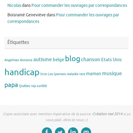
Nicolas
dans
Pour commander les ouvrages par correspondances
Boisramé Geneviève
dans
Pour commander les ouvrages par
correspondances
Étiquettes
blog
autisme
chanson
belge
Etats Unis
Angelman
Annonce
handicap
musique
maman
livre
Lou
lyonnais
maladie rare
papa
Québec
rap
surdité
Copie autorisée avec mention impérative de la source.
Création mai 2014
si ça
vous plait, dites le nous ;-)