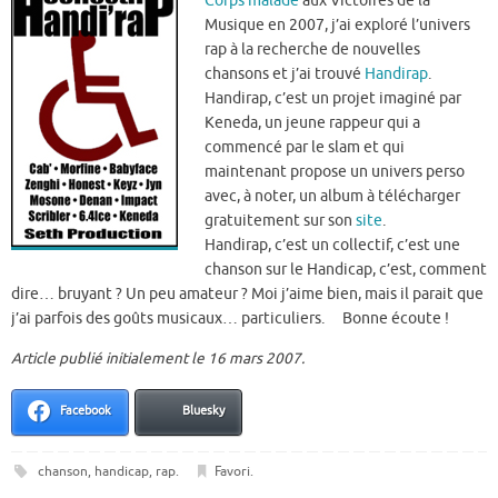
Corps malade
aux Victoires de la
Musique en 2007, j’ai exploré l’univers
rap à la recherche de nouvelles
chansons et j’ai trouvé
Handirap
.
Handirap, c’est un projet imaginé par
Keneda, un jeune rappeur qui a
commencé par le slam et qui
maintenant propose un univers perso
avec, à noter, un album à télécharger
gratuitement sur son
site
.
Handirap, c’est un collectif, c’est une
chanson sur le Handicap, c’est, comment
dire… bruyant ? Un peu amateur ? Moi j’aime bien, mais il parait que
j’ai parfois des goûts musicaux… particuliers. Bonne écoute !
Article publié initialement le 16 mars 2007.
Facebook
Bluesky
chanson
,
handicap
,
rap
.
Favori
.