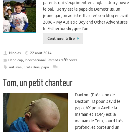
parents qui s’expriment en anglais. Jerry ouvre
le bal. Jerry est le papa de Demetrius, un
jeune garçon autiste. Il a créé son blog en avril
2006 « My Autistic Boy and Other Adventures
In Fatherhood« , que l’on …
Continuer à lire
Nicolas
22 août 2014
Handicap
,
International
,
Parents différents
autisme
,
Etats Unis
,
papa
0
Tom, un petit chanteur
Daxtom (Précision de
Daxtom : D pour David le
papa, AX pour Axelle la
maman et TOM) est la
maman de Tom, sourd très
profond, et porteur d’un