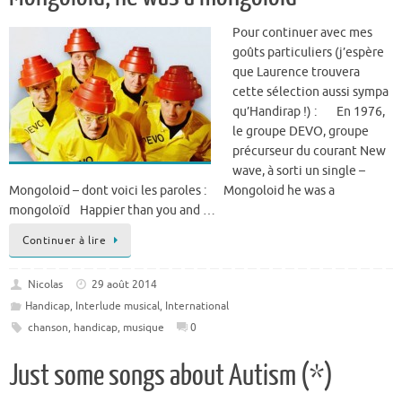
Pour continuer avec mes
goûts particuliers (j’espère
que Laurence trouvera
cette sélection aussi sympa
qu’Handirap !) : En 1976,
le groupe DEVO, groupe
précurseur du courant New
wave, à sorti un single –
Mongoloid – dont voici les paroles : Mongoloid he was a
mongoloïd Happier than you and …
Continuer à lire
Nicolas
29 août 2014
Handicap
,
Interlude musical
,
International
chanson
,
handicap
,
musique
0
Just some songs about Autism (*)