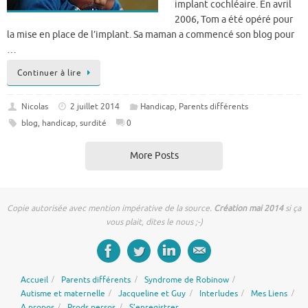
implant cochléaire. En avril
2006, Tom a été opéré pour
la mise en place de l’implant. Sa maman a commencé son blog pour
…
Continuer à lire
Nicolas
2 juillet 2014
Handicap
,
Parents différents
blog
,
handicap
,
surdité
0
More Posts
Copie autorisée avec mention impérative de la source.
Création mai 2014
si ça
vous plait, dites le nous ;-)
Accueil
Parents différents
Syndrome de Robinow
Autisme et maternelle
Jacqueline et Guy
Interludes
Mes Liens
A propos
Prods persos
S’enregistrer