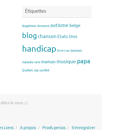
Étiquettes
autisme
belge
Angelman
Annonce
blog
chanson
Etats Unis
handicap
livre
Lou
lyonnais
papa
musique
maman
maladie rare
Québec
rap
surdité
 dites le nous ;-)
s Liens
A propos
Prods persos
S’enregistrer